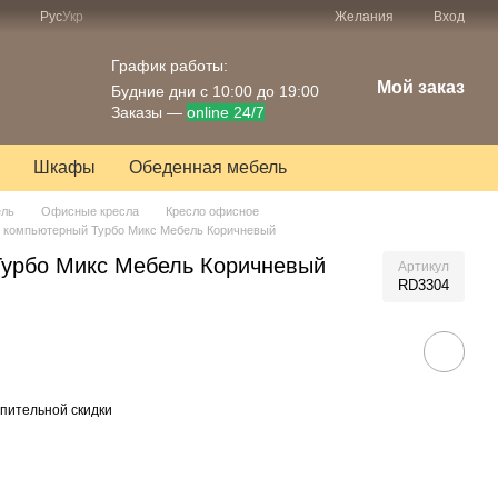
Рус
Укр
Желания
Вход
График работы:
Мой заказ
Будние дни с 10:00 до 19:00
Заказы —
online 24/7
Шкафы
Обеденная мебель
ель
Офисные кресла
Кресло офисное
 компьютерный Турбо Микс Мебель Коричневый
Турбо Микс Мебель Коричневый
Артикул
RD3304
пительной скидки