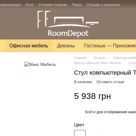
 информация
Блог
Условия покупки
Ткани
Отзывы о магазине
ы
Офисная мебель
Диваны
Гостиные — Прихожие
Главная
Каталог
Офисная меб
Кресло офисное Микс Мебель
Стул
Стул компьютерный 
В наличии
Оставить отзыв
5 938 грн
Войти
для отображения нако
%
Цвет