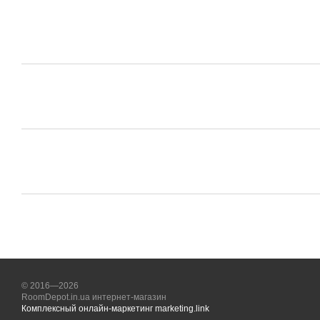
© 2016—2026
RoomDepot.in.ua интернет-магазин
Комплексный онлайн-маркетинг marketing.link