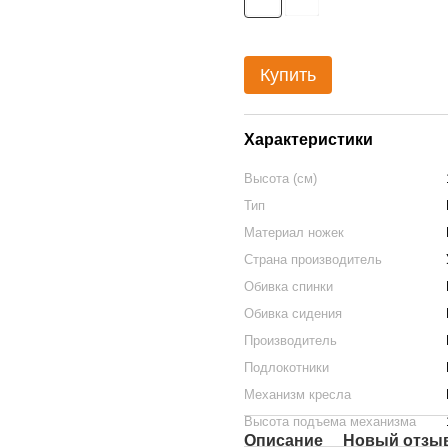
Купить
Характеристики
Высота (см)
Тип
Материал ножек
Страна производитель
Обивка спинки
Обивка сидения
Производитель
Подлокотники
Механизм кресла
Высота подъема механизма
Описание
Новый отзыв