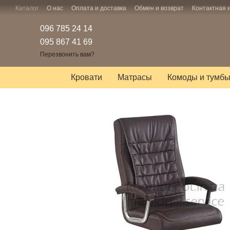
Перейти к основному контенту
Каталог
О нас
Оплата и доставка
Обмен и возврат
Контактная
096 785 24 14
095 867 41 69
Перезвонить вам?
Кровати
Матрасы
Комоды и тумб