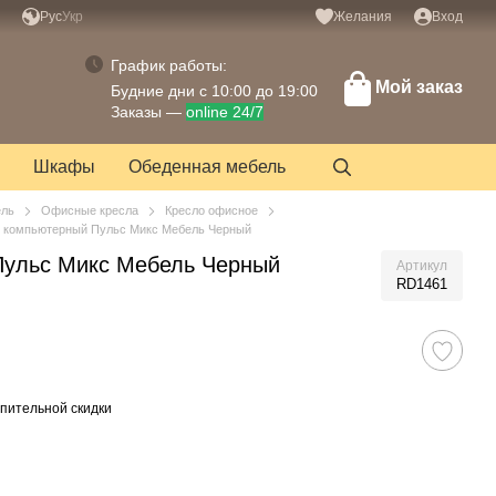
Рус
Укр
Желания
Вход
График работы:
Мой заказ
Будние дни с 10:00 до 19:00
Заказы —
online 24/7
Шкафы
Обеденная мебель
ель
Офисные кресла
Кресло офисное
 компьютерный Пульс Микс Мебель Черный
Пульс Микс Мебель Черный
Артикул
RD1461
пительной скидки