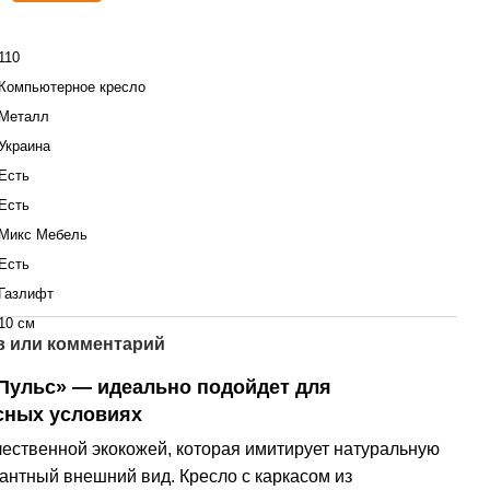
110
Компьютерное кресло
Металл
Украина
Есть
Есть
Микс Мебель
Есть
Газлифт
10 см
 или комментарий
Пульс» — идеально подойдет для
сных условиях
чественной экокожей, которая имитирует натуральную
гантный внешний вид. Кресло с каркасом из