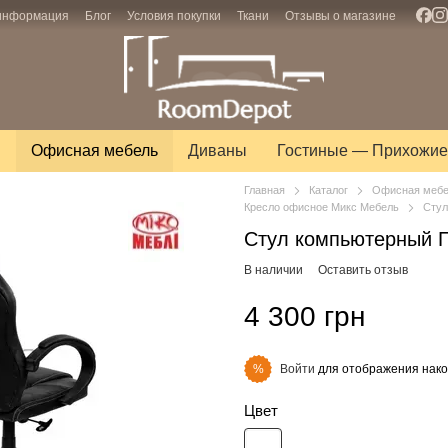
 информация
Блог
Условия покупки
Ткани
Отзывы о магазине
ы
Офисная мебель
Диваны
Гостиные — Прихожие
Главная
Каталог
Офисная меб
Кресло офисное Микс Мебель
Стул
Стул компьютерный 
В наличии
Оставить отзыв
4 300 грн
Войти
для отображения нако
%
Цвет