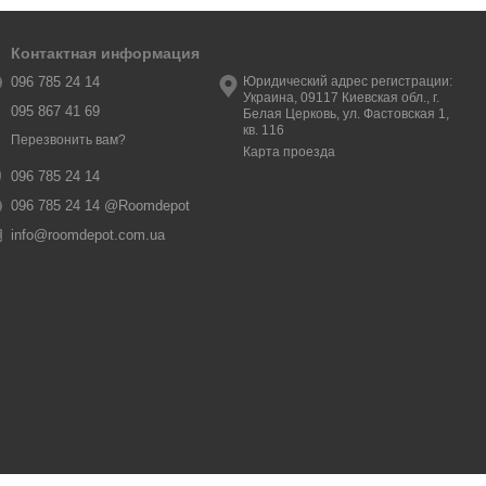
Контактная информация
096 785 24 14
Юридический адрес регистрации:
Украина, 09117 Киевская обл., г.
095 867 41 69
Белая Церковь, ул. Фастовская 1,
кв. 116
Перезвонить вам?
Карта проезда
096 785 24 14
096 785 24 14 @Roomdepot
info@roomdepot.com.ua