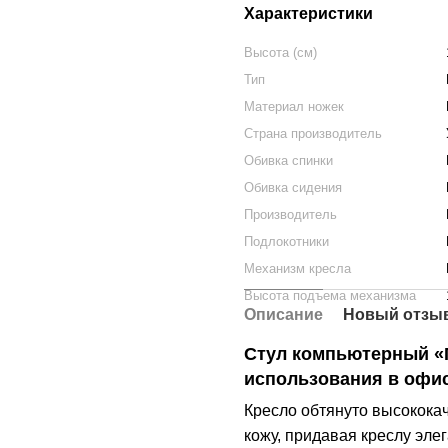
Характеристики
Высота (см)
Тип
Материал ножек
Страна производитель
Обивка спинки
Обивка сидения
Производитель
Подлокотники
Механизм кресла
Высота подъема механизма
Описание
Новый отзыв
Стул компьютерный «
использования в офи
Кресло обтянуто высокока
кожу, придавая креслу эле