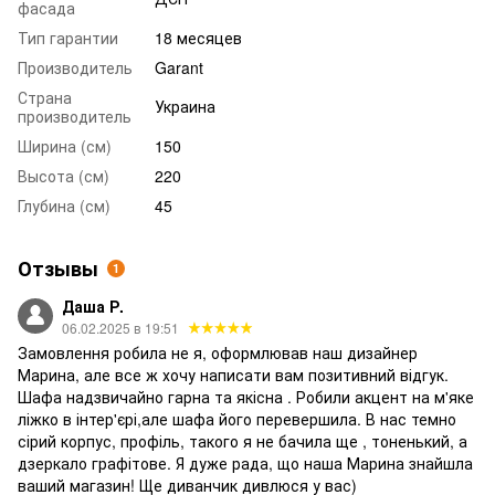
фасада
Тип гарантии
18 месяцев
Производитель
Garant
Страна
Украина
производитель
Ширина (см)
150
Высота (см)
220
Глубина (см)
45
Отзывы
1
Даша Р.
06.02.2025 в 19:51
Замовлення робила не я, оформлював наш дизайнер
Марина, але все ж хочу написати вам позитивний відгук.
Шафа надзвичайно гарна та якісна . Робили акцент на м'яке
ліжко в інтер'єрі,але шафа його перевершила. В нас темно
сірий корпус, профіль, такого я не бачила ще , тоненький, а
дзеркало графітове. Я дуже рада, що наша Марина знайшла
ваший магазин! Ще диванчик дивлюся у вас)