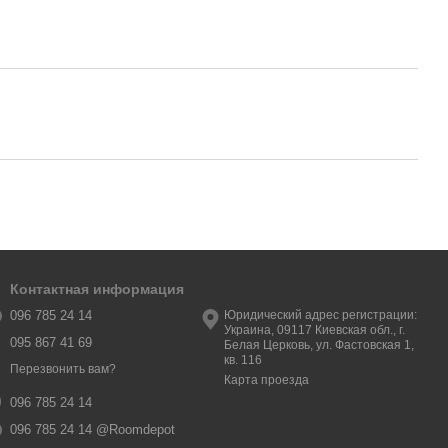
Контактная информация
096 785 24 14
Юридический адрес регистрации:
Украина, 09117 Киевская обл., г.
095 867 41 69
Белая Церковь, ул. Фастовская 1,
кв. 116
Перезвонить вам?
Карта проезда
096 785 24 14
096 785 24 14 @Roomdepot