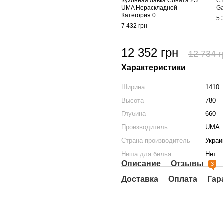
Кухонная лавка Соната 2S
Ст
UMA Нераскладной
Ga
Категория 0
5 
7 432 грн
12 352 грн
12 734 г
Характеристики
Ширина
1410
Высота
780
Глубина
660
Производитель
UMA
Страна производитель
Украи
Ниша для белья
Нет
Описание
Отзывы
3
Доставка
Оплата
Гар