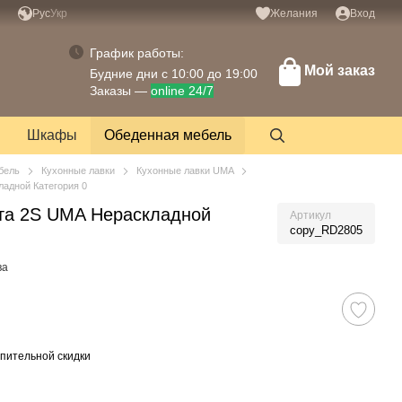
Рус
Укр
Желания
Вход
График работы:
Мой заказ
Будние дни с 10:00 до 19:00
Заказы —
online 24/7
Шкафы
Обеденная мебель
бель
Кухонные лавки
Кухонные лавки UMA
ладной Категория 0
та 2S UMA Нераскладной
Артикул
copy_RD2805
ва
пительной скидки