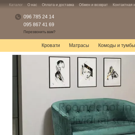
Перейти к основному контенту
Каталог
О нас
Оплата и доставка
Обмен и возврат
Контактная
096 785 24 14
095 867 41 69
Перезвонить вам?
Кровати
Матрасы
Комоды и тумб