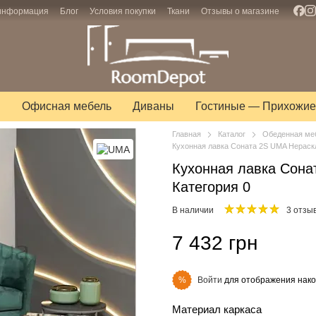
 информация
Блог
Условия покупки
Ткани
Отзывы о магазине
ы
Офисная мебель
Диваны
Гостиные — Прихожие
Главная
Каталог
Обеденная ме
Кухонная лавка Соната 2S UMA Нераск
Кухонная лавка Сона
Категория 0
В наличии
3 отзы
7 432 грн
Войти
для отображения нако
%
Материал каркаса