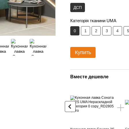
ДСП
Категорія тканини UMA
0
1
2
3
4
Купить
Вместе дешевле