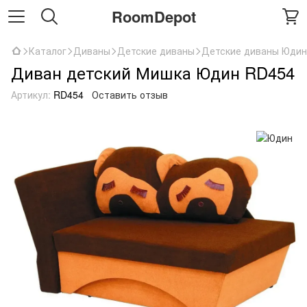
RoomDepot
Каталог
Диваны
Детские диваны
Детские диваны Юдин
Диван детский Мишка Юдин RD454
Артикул:
RD454
Оставить отзыв