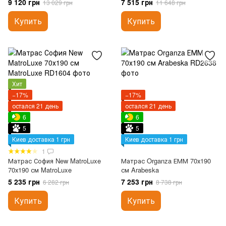
9 120 грн
7 515 грн
13 029 грн
11 648 грн
Купить
Купить
Хит
−17%
−17%
остался 21 день
остался 21 день
6
6
5
5
Киев доставка 1 грн
Киев доставка 1 грн
1
Матрас София New MatroLuxe
Матрас Organza ЕММ 70х190
70х190 см MatroLuxe
см Arabeska
5 235 грн
7 253 грн
6 282 грн
8 738 грн
Купить
Купить