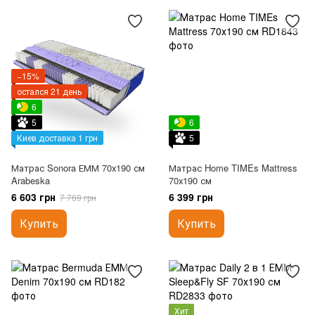
−15%
остался 21 день
6
5
6
Киев доставка 1 грн
5
Матрас Sonora ЕММ 70х190 см
Матрас Home TIMEs Mattress
Arabeska
70х190 см
6 603 грн
6 399 грн
7 769 грн
Купить
Купить
Хит