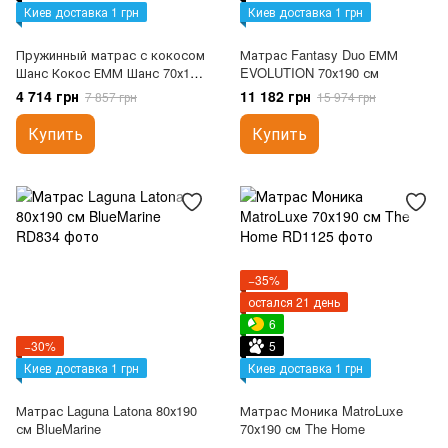
Киев доставка 1 грн
Киев доставка 1 грн
Пружинный матрас с кокосом
Матрас Fantasy Duo ЕММ
Шанс Кокос ЕММ Шанс 70х190
EVOLUTION 70х190 см
см
4 714 грн
11 182 грн
7 857 грн
15 974 грн
Купить
Купить
−35%
остался 21 день
6
−30%
5
Киев доставка 1 грн
Киев доставка 1 грн
Матрас Laguna Latona 80х190
Матрас Моника MatroLuxe
см BlueMarine
70х190 см The Home