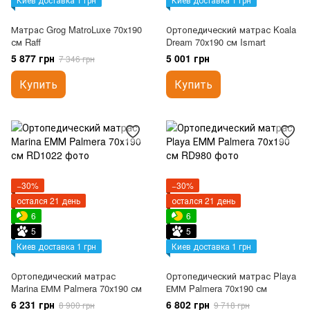
Матрас Grog MatroLuxe 70х190
Ортопедический матрас Koala
см Raff
Dream 70х190 см Ismart
5 877 грн
5 001 грн
7 346 грн
Купить
Купить
−30%
−30%
остался 21 день
остался 21 день
6
6
5
5
Киев доставка 1 грн
Киев доставка 1 грн
Ортопедический матрас
Ортопедический матрас Playa
Marina ЕММ Palmera 70х190 см
ЕММ Palmera 70х190 см
6 231 грн
6 802 грн
8 900 грн
9 718 грн