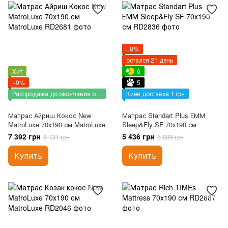
−8%
остался 21 день
Хит
6
−9%
5
Распродажа до окончания остатков
Киев доставка 1 грн
Матрас Айриш Кокос New
Матрас Standart Plus ЕММ
MatroLuxe 70х190 см MatroLuxe
Sleep&Fly SF 70х190 см
7 392 грн
5 436 грн
8 131 грн
5 909 грн
Купить
Купить