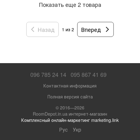
Показать еще 2 товара
Назад
Вперед
1
из 2
096 785 24 14
095 867 41 69
Контактная информация
Полная версия сайта
© 2016—2026
RoomDepot.in.ua интернет-магазин
Комплексный онлайн-маркетинг marketing.link
Рус
Укр