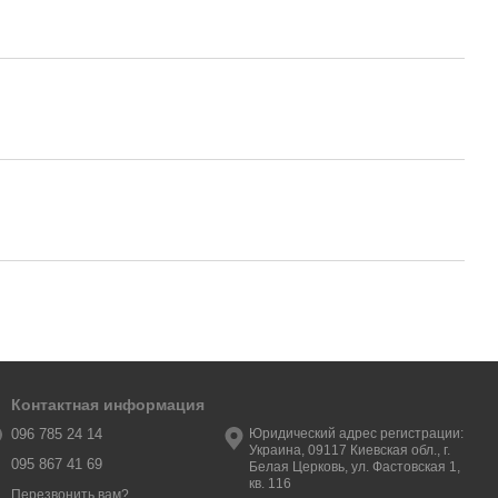
Контактная информация
096 785 24 14
Юридический адрес регистрации:
Украина, 09117 Киевская обл., г.
095 867 41 69
Белая Церковь, ул. Фастовская 1,
кв. 116
Перезвонить вам?