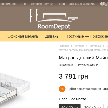
 информация
Блог
Условия покупки
Ткани
Отзывы о магазине
ы
Офисная мебель
Диваны
Гостиные — Прихожие
Главная
Каталог
Матрасы
Д
Матрас детский Майнкрафт MatroLuxe 
Матрас детский Майн
В наличии
Оставить отзыв
3 781 грн
Войти
для отображения нако
%
Спальное место
60х120 см
70х140 см