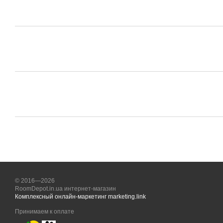
© 2016—2026
RoomDepot.in.ua интернет-магазин
Комплексный онлайн-маркетинг marketing.link
Принимаем к оплате