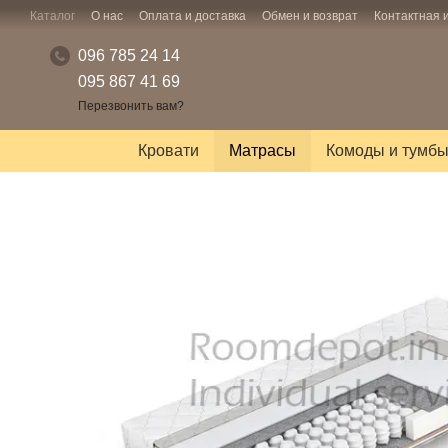
Перейти к основному контенту
Каталог
О нас
Оплата и доставка
Обмен и возврат
Контактная
096 785 24 14
095 867 41 69
Перезвонить вам?
Кровати
Матрасы
Комоды и тумб