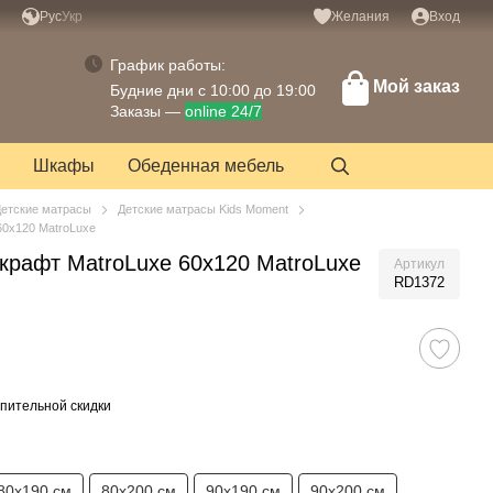
Рус
Укр
Желания
Вход
График работы:
Мой заказ
Будние дни с 10:00 до 19:00
Заказы —
online 24/7
Шкафы
Обеденная мебель
етские матрасы
Детские матрасы Kids Moment
60х120 MatroLuxe
крафт MatroLuxe 60х120 MatroLuxe
Артикул
RD1372
пительной скидки
80х190 см
80х200 см
90х190 см
90х200 см