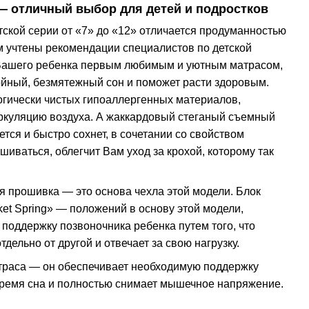
— отличный выбор для детей и подростков
ской серии от «7» до «12» отличается продуманностью
м учтены рекомендации специалистов по детской
 Вашего ребенка первым любимым и уютным матрасом,
ойный, безмятежный сон и поможет расти здоровым.
огически чистых гипоаллергенных материалов,
куляцию воздуха. А жаккардовый стеганый съемный
ется и быстро сохнет, в сочетании со свойством
шиваться, облегчит Вам уход за крохой, которому так
я прошивка — это основа чехла этой модели. Блок
et Spring» — положений в основу этой модели,
поддержку позвоночника ребенка путем того, что
дельно от другой и отвечает за свою нагрузку.
траса — он обеспечивает необходимую поддержку
время сна и полностью снимает мышечное напряжение.