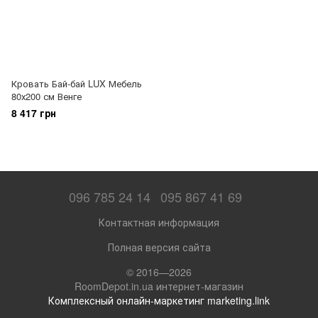
Кровать Бай-бай LUX Мебель
80х200 см Венге
8 417 грн
096 785 24 14
095 867 41 69
Контактная информация
Полная версия сайта
© 2016—2026
RoomDepot.in.ua интернет-магазин
Комплексный онлайн-маркетинг marketing.link