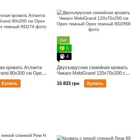
Хит
5
4
ая кровать Атланта
Двухъярусная семейная кровать
rand 80х200 см Орех
Чикаго MebiGrand 120х70х200 см
Орех темный
Купить
15 833 грн
Купить