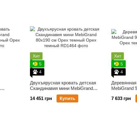
Хит
Хит
5
5
4
4
Двухъярусная кровать детская
Деревянная
Скандинавия мини MebiGrand
MebiGrand 
мный
80х190 см Орех темный
темный
14 451 грн
Купить
7 633 грн