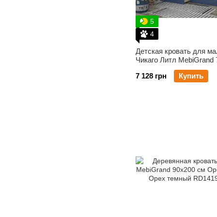
5
4
Детская кровать для ма
Чикаго Литл MebiGrand 
Орех темный
7 128 грн
Купить