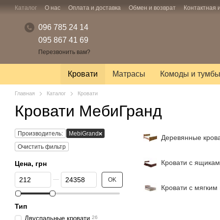
Перейти к основному контенту
Каталог
О нас
Оплата и доставка
Обмен и возврат
Контактная
096 785 24 14
095 867 41 69
Перезвонить вам?
Кровати
Матрасы
Комоды и тумб
Главная
Каталог
Кровати
Кровати МебиГранд
Производитель:
MebiGrand
Деревянные кров
Очистить фильтр
Кровати с ящика
Цена, грн
От Цена, грн
До Цена, грн
OK
Кровати с мягким
Тип
Двуспальные кровати
26