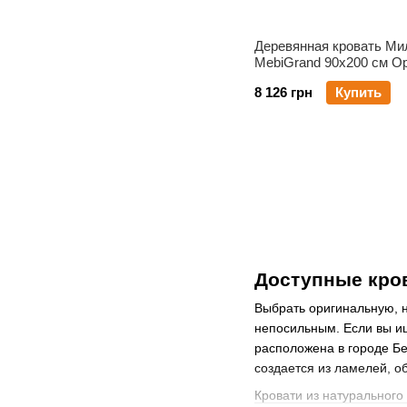
Деревянная кровать Ми
MebiGrand 90х200 см О
темный
8 126 грн
Купить
Доступные кров
Выбрать оригинальную, н
непосильным. Если вы и
расположена в городе Бе
создается из ламелей, 
Кровати из натурального