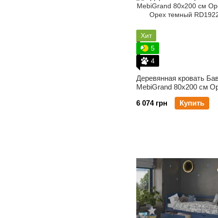
Эстелла
13
Юдин
6
Хит
5
4
Деревянная кровать Ба
MebiGrand 80х200 см О
темный
6 074 грн
Купить