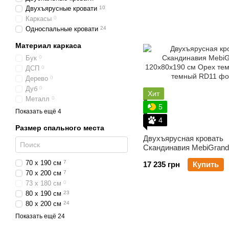
Двухъярусные кровати
10
Каркасы
0
Односпальные кровати
24
Материал каркаса
Бук
0
ДСП
0
Дерево
0
Дуб
0
Хит
Металл
0
5
Натуральное дерево
0
Показать ещё 4
Ольха
1
4
Размер спального места
Сосна
49
Двухъярусная кровать
Ясень
0
Скандинавия MebiGrand
120х80х190 см Орех те
70 х 190 см
7
17 235 грн
Купить
70 х 200 см
7
73 х 180 см
0
80 х 190 см
23
80 х 200 см
24
84 х 195 см
0
Показать ещё 24
90 х 190 см
25