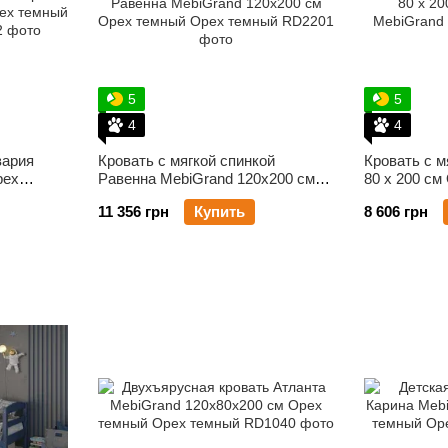
5
5
4
4
вария
Кровать с мягкой спинкой
Кровать с м
рех
Равенна MebiGrand 120х200 см
80 х 200 см
Орех темный
MebiGrand
11 356 грн
Купить
8 606 грн