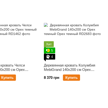
Хит
5
4
 кровать Челси
Деревянная кровать Колумбия
90х200 см Орех
MebiGrand 140х200 см Орех
темный
Купить
8 370 грн
Купить