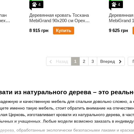
4
4
лан
Деревянная кровать Тоскана
Деревянная
рех
MebiGrand 90х200 см Орех
MebiGrand 
темный
темный
8 915 грн
Купить
9 625 грн
Назад
1
2
3
Вперед
ати из натурального дерева – это реальн
адежную и качественную мебель для спальни довольно сложно, а е
щете именно такую мебель, стоит обратить внимание на отечеств
лая Церковь, изготавливает кровати из натурального дерева, в час
обычных и учащенных. Любые модели возможно заказать в индивид
 дерева
, обработанные экологически безопасными лаками и краска