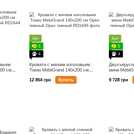
Хит
Хит
5
5
4
4
овьем
Кровати с мягким изголовьем
Двухъярусн
00 см
Токио MebiGrand 140х200 см
мини MebiG
Орех темный
темный
12 854 грн
Купить
9 728 грн