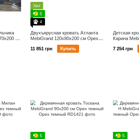
Хит
5
4
льчика
Двухъярусная кровать Атланта
Детская кро
70х200 см
MebiGrand 120х80х200 см Орех
Карина Meb
темный
Орех темны
11 851 грн
Купить
7 254 грн
5
5