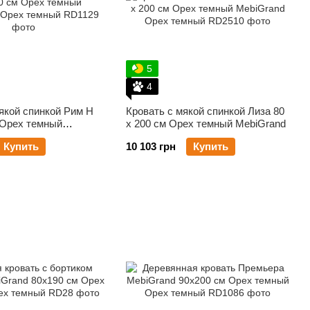
5
4
якой спинкой Рим Н
Кровать с мякой спинкой Лиза 80
 Орех темный
х 200 см Орех темный MebiGrand
Купить
10 103 грн
Купить