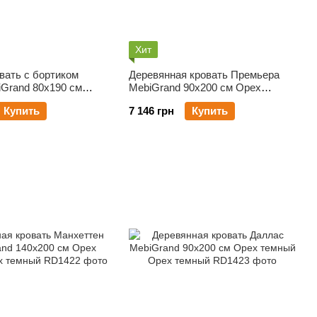
Хит
вать с бортиком
Деревянная кровать Премьера
iGrand 80х190 см
MebiGrand 90х200 см Орех
й
темный
Купить
7 146 грн
Купить