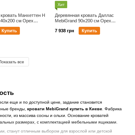
Хит
 кровать Манхеттен Н
Деревянная кровать Даллас
140х200 см Орех
MebiGrand 90х200 см Орех
темный
Купить
7 938 грн
Купить
Показать все
ость
сли еще и по доступной цене, задание становится
енные бренды,
кровати MebiGrand купить в Киеве
. Фабрика
тности, из массива сосны и ольхи. Основание кроватей
уальных размерах, с комплектацией мебельными ящиками.
ми, станут отличным выбором для взрослой или детской