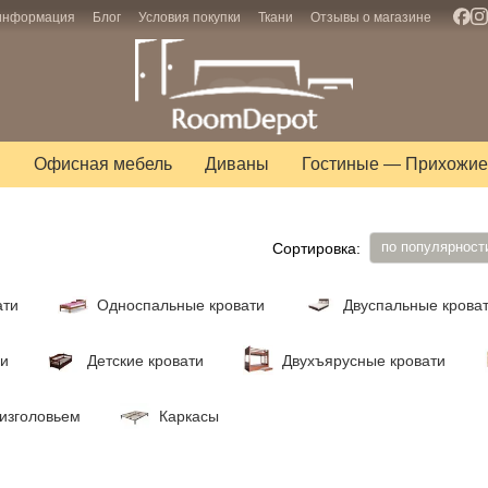
 информация
Блог
Условия покупки
Ткани
Отзывы о магазине
ы
Офисная мебель
Диваны
Гостиные — Прихожие
по популярност
Сортировка:
ати
Односпальные кровати
Двуспальные крова
ми
Детские кровати
Двухъярусные кровати
 изголовьем
Каркасы