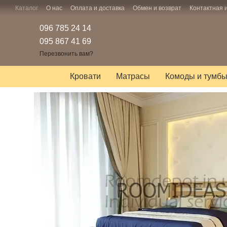
Перейти к основному контенту
Каталог
О нас
Оплата и доставка
Обмен и возврат
Контактная
096 785 24 14
095 867 41 69
Перезвонить вам?
Кровати
Матрасы
Комоды и тумб