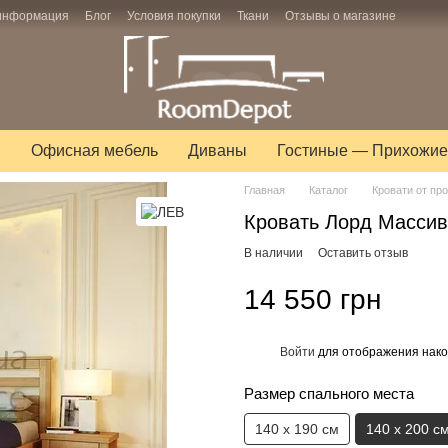
 информация
Блог
Условия покупки
Ткани
Отзывы о магазине
ы
Офисная мебель
Диваны
Гостиные — Прихожие
Главная
Каталог
Кровати от пр
Кровать Лорд Массив
В наличии
Оставить отзыв
14 550 грн
Войти
для отображения нако
%
Размер спального места
140 х 190 см
140 х 200 с