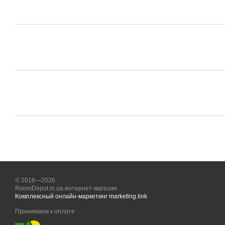
© 2016—2026
RoomDepot.in.ua интернет-магазин
Комплексный онлайн-маркетинг marketing.link
Принимаем к оплате