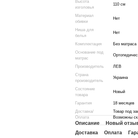
Высота
110 см
изголовья
Материал
Нет
обивки
Ниша для
Нет
белья
Комплектация
Без матраса
Основание под
Ортопедичес
матрас
Производитель
ЛЕВ
Страна
Украина
производитель
Состояние
Новый
товара
Гарантия
18 месяцев
Доставка/
Товар под за
Оплата
Возможны скл
Описание
Новый отзыв
Доставка
Оплата
Гар