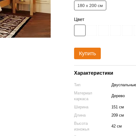
180 х 200 см
Цвет
Купить
Характеристики
Тип
Двуспальные
Материал
Дерево
каркаса
Ширина
151 см
Длина
209 см
Высота
42 см
изножья