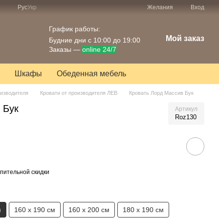
Рус
Укр
Желания
Вход
График работы:
Мой заказ
Будние дни с 10:00 до 19:00
Заказы —
online 24/7
Шкафы
Обеденная мебель
оизводителя
Кровати от производителя ЛЕВ
Кровать Лорд Массив Бук
 Бук
Артикул
Roz130
пительной скидки
м
160 х 190 см
160 х 200 см
180 х 190 см