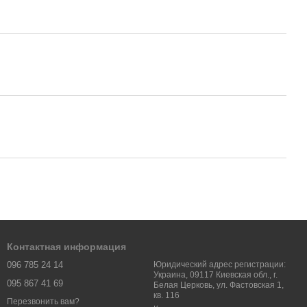
Контактная информация
096 785 24 14
Юридический адрес регистрации:
Украина, 09117 Киевская обл., г.
095 867 41 69
Белая Церковь, ул. Фастовская 1,
кв. 116
Перезвонить вам?