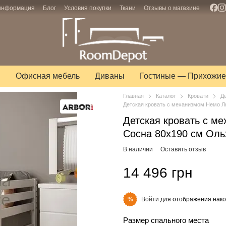
 информация
Блог
Условия покупки
Ткани
Отзывы о магазине
ы
Офисная мебель
Диваны
Гостиные — Прихожие
Главная
Каталог
Кровати
Д
Детская кровать с механизмом Немо Л
Детская кровать с м
Сосна 80х190 см Оль
В наличии
Оставить отзыв
14 496 грн
Войти
для отображения нако
%
Размер спального места