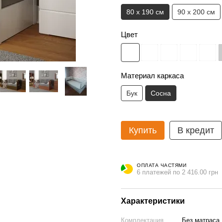
80 х 190 см
90 х 200 см
Цвет
Материал каркаса
Бук
Сосна
Купить
В кредит
ОПЛАТА ЧАСТЯМИ
6 платежей по 2 416.00 грн
Характеристики
Комплектация
Без матраса