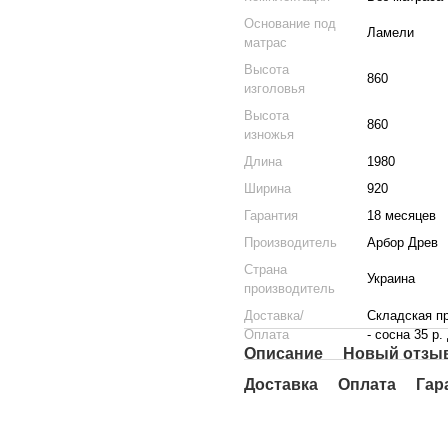
Основание под
Ламели
матрас
Высота
860
изголовья
Высота
860
изножья
Длина
1980
Ширина
920
Гарантия
18 месяцев
Производитель
Арбор Древ
Страна
Украина
производитель
Доставка/
Складская пр
Оплата
- сосна 35 р.
Описание
Новый отзыв
Доставка
Оплата
Гар