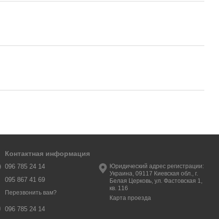
Контактная информация
096 785 24 14
Юридический адрес регистрации:
Украина, 09117 Киевская обл., г.
095 867 41 69
Белая Церковь, ул. Фастовская 1,
кв. 116
Перезвонить вам?
Карта проезда
096 785 24 14