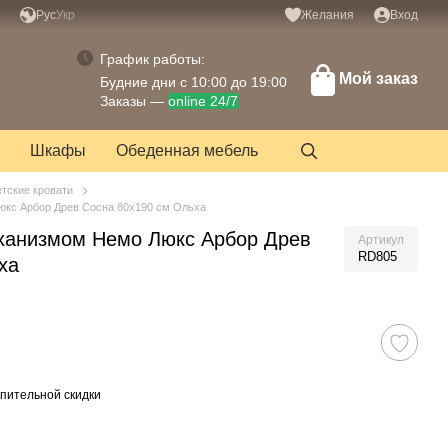
Рус
Укр
Желания
Вход
График работы:
Мой заказ
Будние дни с 10:00 до 19:00
Заказы —
online 24/7
Шкафы
Обеденная мебель
етские кровати
юкс Арбор Древ Сосна 80х190 см Ольха
еханизмом Немо Люкс Арбор Древ
Артикул
RD805
ха
пительной скидки