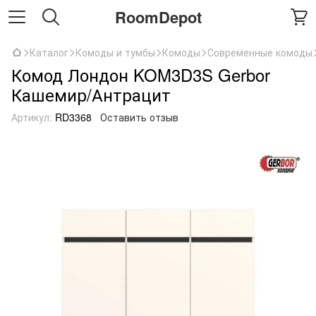
RoomDepot
Каталог
Комоды и тумбы
Комоды
Современные комоды
Комод Лондон KOM3D3S Gerbor
Кашемир/Антрацит
Артикул:
RD3368
Оставить отзыв