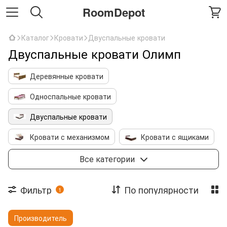
RoomDepot
Каталог
Кровати
Двуспальные кровати
Двуспальные кровати Олимп
Деревянные кровати
Односпальные кровати
Двуспальные кровати
Кровати с механизмом
Кровати с ящиками
Детские кровати
Двухъярусные кровати
Все категории
Кровать чердак
Металлические кровати
Фильтр
По популярности
1
Кровати с мягким изголовьем
Каркасы
Производитель