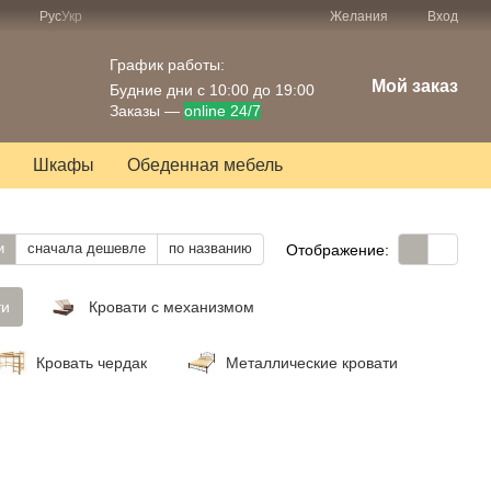
Рус
Укр
Желания
Вход
График работы:
Мой заказ
Будние дни с 10:00 до 19:00
Заказы —
online 24/7
Шкафы
Обеденная мебель
и
сначала дешевле
по названию
Отображение:
ти
Кровати с механизмом
Кровать чердак
Металлические кровати