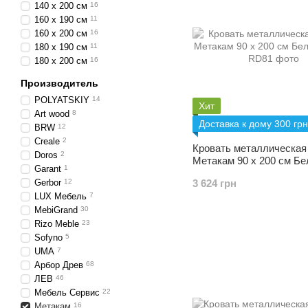
140 х 200 см
16
160 х 190 см
11
160 х 200 см
16
180 х 190 см
11
180 х 200 см
16
Производитель
POLYATSKIY
14
Хит
Art wood
8
Доставка к дому 300 грн
BRW
12
Creale
2
Кровать металлическая
Doros
2
Метакам 90 х 200 см Б
Garant
1
Gerbor
12
3 624 грн
LUX Мебель
7
MebiGrand
30
Rizo Meble
23
Sofyno
5
UMA
7
Арбор Древ
68
ЛЕВ
46
Мебель Сервис
22
Метакам
16