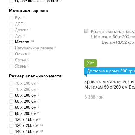
Односпальные кровати
14
Материал каркаса
Бук
0
ДСП
0
Дерево
0
Дуб
0
Металл
16
Натуральное дерево
0
Ольха
0
Сосна
0
Хит
Ясень
0
Доставка к дому 300 грн
Размер спального места
Кровать металлическая
70 х 190 см
0
Метакам 90 х 200 см Б
70 х 200 см
0
80 х 190 см
1
3 338 грн
80 х 200 см
2
90 х 190 см
1
90 х 200 см
6
120 х 190 см
8
120 х 200 см
14
140 х 190 см
10