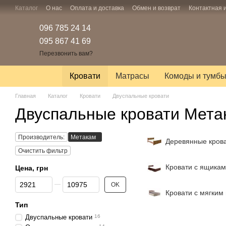
Перейти к основному контенту
Каталог
О нас
Оплата и доставка
Обмен и возврат
Контактная
096 785 24 14
095 867 41 69
Перезвонить вам?
Кровати
Матрасы
Комоды и тумб
Главная
Каталог
Кровати
Двуспальные кровати
Двуспальные кровати Мета
Производитель:
Метакам
Деревянные кров
Очистить фильтр
Кровати с ящика
Цена, грн
От Цена, грн
До Цена, грн
OK
Кровати с мягким
Тип
Двуспальные кровати
16