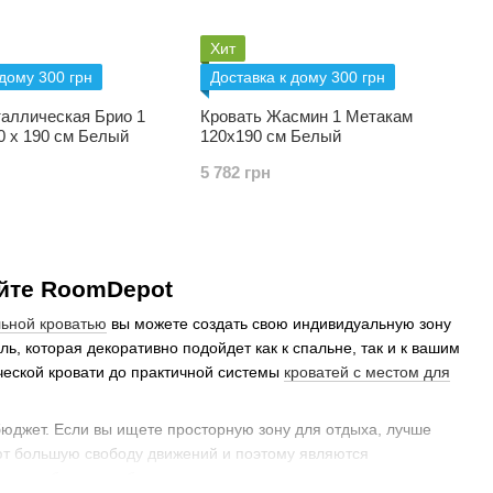
Хит
 дому 300 грн
Доставка к дому 300 грн
таллическая Брио 1
Кровать Жасмин 1 Метакам
0 х 190 см Белый
120х190 см Белый
5 782 грн
йте RoomDepot
льной кроватью
вы можете создать свою индивидуальную зону
ь, которая декоративно подойдет как к спальне, так и к вашим
ической кровати до практичной системы
кроватей с местом для
юджет. Если вы ищете просторную зону для отдыха, лучше
ют большую свободу движений и поэтому являются
осто выберите любимую модель по материалу, размеру и типу,