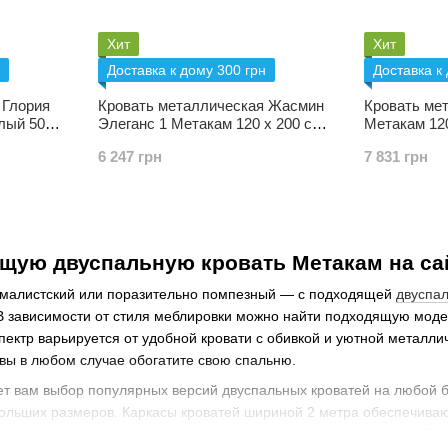
Хит
Хит
Доставка к дому 300 грн
Доставка к
 Глория
Кровать металлическая Жасмин
Кровать ме
лый 50
Элеганс 1 Метакам 120 х 200 см
Метакам 12
Белый
6 247 грн
7 831 грн
ящую двуспальную кровать Метакам на са
ималистский или поразительно помпезный — с подходящей
двуспа
 В зависимости от стиля меблировки можно найти подходящую модел
пектр варьируется от удобной кровати с обивкой и уютной металл
о вы в любом случае обогатите свою спальню.
т вам выбор популярных версий двуспальных кроватей на любой б
больших размеров. Каркасы кроватей шириной 2 метра обеспечива
ля жизни. И у разной высоты кровати есть свои преимущества. Пр