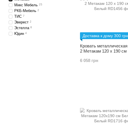
Микс Мебель
25
РКБ-Мебель
2
ТИС
7
Эверест
2
Эстелла
8
Юдин
4
Доставка к дому 300 грн
Кровать металлическая
2 Метакам 120 х 190 см
6 058 грн