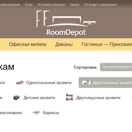
 информация
Блог
Условия покупки
Ткани
Отзывы о магазине
ы
Офисная мебель
Диваны
Гостиные — Прихожие
кам
по популярност
Сортировка:
ати
Односпальные кровати
Двуспальные крова
ми
Детские кровати
Двухъярусные кровати
 изголовьем
Каркасы