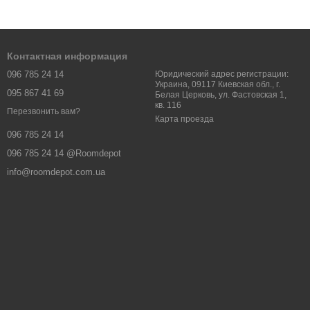
 играет функциональную роль в подростковом возрасте. В
Контактная информация
ния минималистского вида. Обычно стандартные размеры для
096 785 24 14
Юридический адрес регистрации:
Украина, 09117 Киевская обл., г.
095 867 41 69
Белая Церковь, ул. Фастовская 1,
 50 сантиметров и более, что является отличительной
кв. 116
Перезвонить вам?
Карта проезда
096 785 24 14
096 785 24 14 @Roomdepot
 свободно перемещаться в течение ночи. В зависимости от
info@roomdepot.com.ua
я в спящем положении всю ночь. Каким бы индивидуальным ни
ько места мне и моему партнеру нужно во время сна?
ой по Украине
с дополнительным местом для хранения
ыбором.
полнительных вещей
о для хранения вещей, не занимая лишнего места в комнате.
одушек.