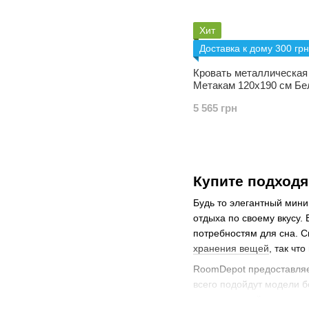
Хит
Доставка к дому 300 грн
Кровать металлическая
Метакам 120х190 см Бе
мм
5 565 грн
Купите подход
Будь то элегантный мин
отдыха по своему вкусу.
потребностям для сна. С
хранения вещей
, так чт
RoomDepot предоставляе
всего подойдут модели 
неотъемлемой частью сти