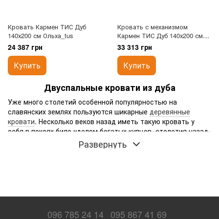
Кровать Кармен ТИС Дуб
Кровать с механизмом
140х200 см Ольха_tus
Кармен ТИС Дуб 140х200 см
Ольха_tus
24 387 грн
33 313 грн
Купить
Купить
Двуспальные кровати из дуба
Уже много столетий особенной популярностью на
славянских землях пользуются шикарные
деревянные
кровати
. Несколько веков назад иметь такую кровать у
себя в покоях било уделом богатых купцов, столетия назад
такие спальные места были в почете среди аристократов.
Развернуть
Но сейчас эта часть домашнего интерьера доступна почти
каждому. Дуб не случайно столько веков считался лучшим
материалом для изготовления домашней мебели. Высокая
прочность, твердость и устойчивость к влаге –
двуспальная
«многолетнее удовольствие».
кровать из дуба на RoomDepot
Плюсы и минусы дубовой мебели
096 785 24 14
095 867 41 69
Поскольку дуб хорошо поддается обработке как машинным