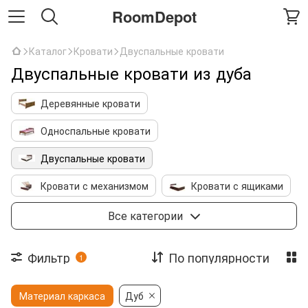
RoomDepot
Каталог
Кровати
Двуспальные кровати
Двуспальные кровати из дуба
Деревянные кровати
Односпальные кровати
Двуспальные кровати
Кровати с механизмом
Кровати с ящиками
Детские кровати
Двухъярусные кровати
Все категории
Кровать чердак
Металлические кровати
Фильтр
По популярности
1
Кровати с мягким изголовьем
Каркасы
Материал каркаса
Дуб