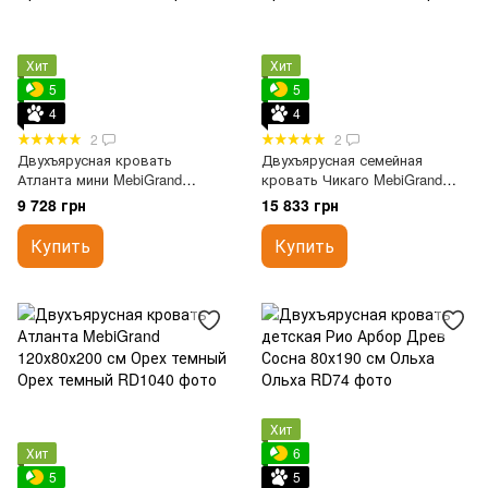
Хит
Хит
5
5
4
4
2
2
Двухъярусная кровать
Двухъярусная семейная
Атланта мини MebiGrand
кровать Чикаго MebiGrand
80х200 см Орех темный
120х70х200 см Орех темный
9 728 грн
15 833 грн
Купить
Купить
Хит
Хит
6
5
5