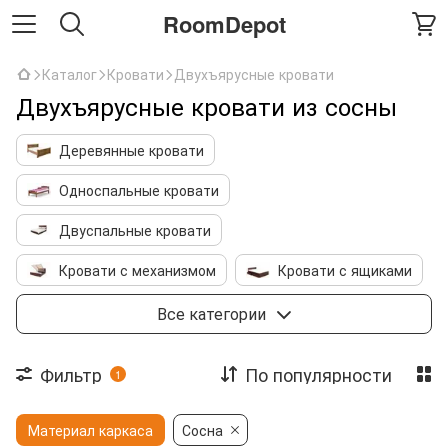
RoomDepot
Каталог
Кровати
Двухъярусные кровати
Двухъярусные кровати из сосны
Деревянные кровати
Односпальные кровати
Двуспальные кровати
Кровати с механизмом
Кровати с ящиками
Детские кровати
Двухъярусные кровати
Все категории
Кровать чердак
Металлические кровати
Фильтр
По популярности
1
Кровати с мягким изголовьем
Каркасы
Материал каркаса
Сосна