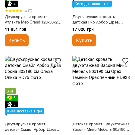
4
Киев доставка 1 грн
4
Двухъярусная кровать
Двухъярусная кровать
Атланта MebiGrand 120х80х200
детская Рио Арбор Древ
см Орех темный
Сосна 80х190 см Ольха
11 851 грн
17 020 грн
Купить
Купить
Хит
6
5
Киев доставка 1 грн
Двухъярусная кровать
Детская кровать двухэтажная
детская Смайл Арбор Древ
Засоня Микс Мебель 80х190
Сосна 80х190 см Ольха
см Орех темный