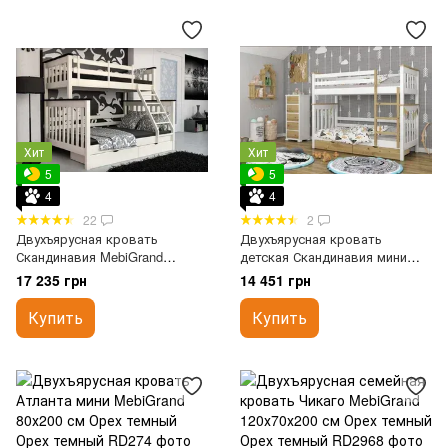
Хит
Хит
5
5
4
4
22
2
Двухъярусная кровать
Двухъярусная кровать
Скандинавия MebiGrand
детская Скандинавия мини
120х80х190 см Орех темный
MebiGrand 80х190 см Орех
17 235 грн
14 451 грн
темный
Купить
Купить