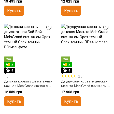
19 495 грн
12 825 грн
Купить
Купить
Хит
Хит
5
5
4
4
1
2
Детская кровать двухэтажная
Двуярусная кровать детская
Бай-Бай MebiGrand 80х190 см
Мальта MebiGrand 80х190 см
Орех темный
Орех темный
12 559 грн
17 968 грн
Купить
Купить