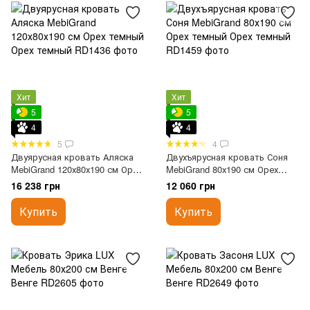
Хит
Хит
5
5
4
4
5
4
Двуярусная кровать Аляска
Двухъярусная кровать Соня
MebiGrand 120х80х190 см Орех
MebiGrand 80х190 см Орех
темный
темный
16 238 грн
12 060 грн
Купить
Купить