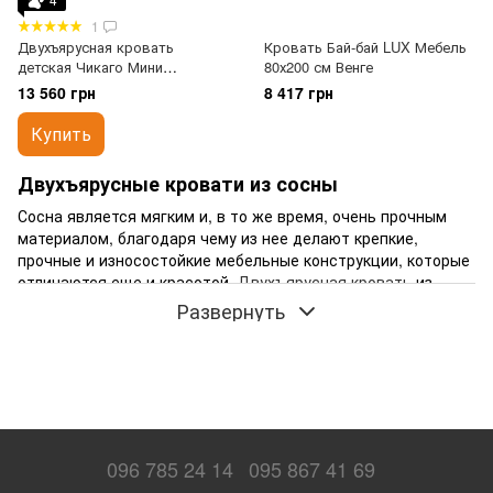
1
Двухъярусная кровать
Кровать Бай-бай LUX Мебель
детская Чикаго Мини
80х200 см Венге
MebiGrand 80х200 см Орех
13 560 грн
8 417 грн
темный
Купить
Двухъярусные кровати из сосны
Сосна является мягким и, в то же время, очень прочным
материалом, благодаря чему из нее делают крепкие,
прочные и износостойкие мебельные конструкции, которые
отличаются еще и красотой.
Двухъярусная кровать
из
сосны в Украине не является чем-то недоступным или
Развернуть
дорогим, их предлагает практически каждые мебельный
салон из-за легкой обработки. Приведем еще несколько
примеров и аргументов в пользу таких кроватей, чтоб не
оставалось никаких сомнений в правильности и
рациональности покупки.
Купить двухъярусную кровать из сосны, значит убить
096 785 24 14
095 867 41 69
одним выстрелом двоих зайцев – приобрести очень
качественный, прочный и красивый продукт и сэкономить,