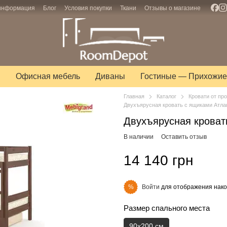
 информация
Блог
Условия покупки
Ткани
Отзывы о магазине
ы
Офисная мебель
Диваны
Гостиные — Прихожие
Главная
Каталог
Кровати от пр
Двухъярусная кровать с ящиками Атла
Двухъярусная кроват
В наличии
Оставить отзыв
14 140 грн
Войти
для отображения нако
%
Размер спального места
90х200 см