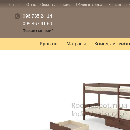
Перейти к основному контенту
Каталог
О нас
Оплата и доставка
Обмен и возврат
Контактная
096 785 24 14
095 867 41 69
Перезвонить вам?
Кровати
Матрасы
Комоды и тумб