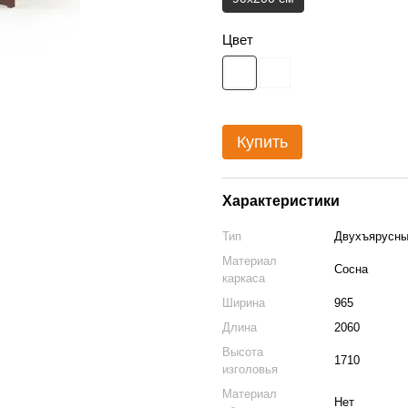
Цвет
Купить
Характеристики
Тип
Двухъярусны
Материал
Сосна
каркаса
Ширина
965
Длина
2060
Высота
1710
изголовья
Материал
Нет