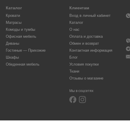
Каталог
Клиентам
Кровати
Вход в личный кабинет
Матрасы
Каталог
Комоды и тумбы
О нас
Офисная мебель
Оплата и доставка
Диваны
Обмен и возврат
Гостиные — Прихожие
Контактная информация
Шкафы
Блог
Обеденная мебель
Условия покупки
Ткани
Отзывы о магазине
Мы в соцсетях