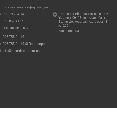
Контактная информация
096 785 24 14
Юридический адрес регистрации:
Украина, 09117 Киевская обл., г.
095 867 41 69
Белая Церковь, ул. Фастовская 1,
кв. 116
Перезвонить вам?
Карта проезда
096 785 24 14
096 785 24 14 @Roomdepot
info@roomdepot.com.ua