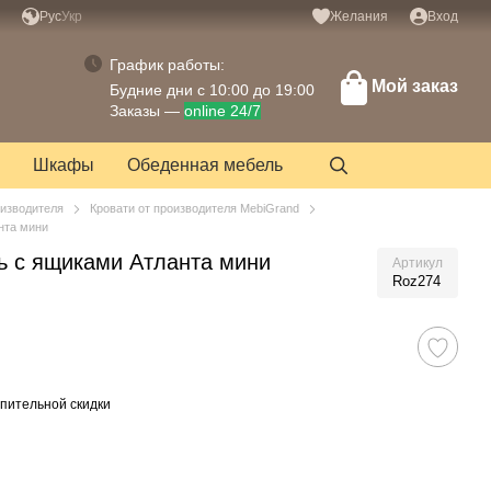
Рус
Укр
Желания
Вход
График работы:
Мой заказ
Будние дни с 10:00 до 19:00
Заказы —
online 24/7
Шкафы
Обеденная мебель
оизводителя
Кровати от производителя MebiGrand
нта мини
ь с ящиками Атланта мини
Артикул
Roz274
пительной скидки