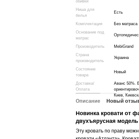
обивки
Ниша для
Есть
белья
Комплектация
Без матраса
Основание под
Ортопедичес
матрас
Производитель
MebiGrand
Страна
Украина
производитель
Состояние
Новый
товара
Доставка/
Аванс 50%. Е
Оплата
ориентировоч
Киев, Киевск
Описание
Новый отзыв
Новинка кровати от ф
двухъярусная модель
Эту кровать по праву мож
кровати «Атланта». Кроват