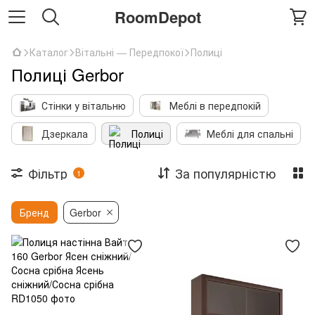
RoomDepot
Каталог
Вітальні — Передпокої
Полиці
Полиці Gerbor
Стінки у вітальню
Меблі в передпокій
Дзеркала
Полиці
Меблі для спальні
Фільтр
За популярністю
1
Бренд
Gerbor