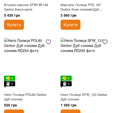
Вітрина навісна SFW1W/148
Марсель Полиця POL 167
Gerbor Венге магія
Gerbor Ясен сніжний/Дуб
сонома трюфель
5 430 грн
3 560 грн
Купити
Купити
6
6
5
5
Непо Полиця POL80 Gerbor
Непо Полиця SFW_120 Gerbor
Дуб сонома
Дуб сонома
520 грн
1 350 грн