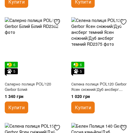
Купити
Купити
6
6
5
5
Салерно полиця POL/120
Селена полиця POL120 Gerbor
Gerbor Білий
Ясен сніжний/Дуб ансберг
темний
1 340 грн
1 020 грн
Купити
Купити