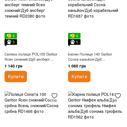
6
6
5
5
Селена полиця POL155 Gerbor
Белен Полиця 140 Gerbor
Ясен сніжний/Дуб ансберг
Сосна каньйон/Дуб
темний
корабельний
1 140 грн
1 060 грн
Купити
Купити