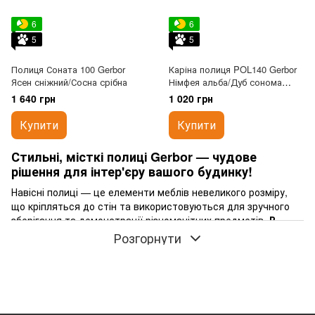
6
6
5
5
Полиця Соната 100 Gerbor
Каріна полиця POL140 Gerbor
Ясен сніжний/Сосна срібна
Німфея альба/Дуб сонома
трюфель
1 640 грн
1 020 грн
Купити
Купити
Стильні, місткі полиці Gerbor — чудове
рішення для інтер'єру вашого будинку!
Навісні полиці — це елементи меблів невеликого розміру,
що кріпляться до стін та використовуються для зручного
зберігання та демонстрації різноманітних предметів.
В
Україні купити навісні полиці від Gerbor, ціна
яких
Розгорнути
залежить від типу та дизайну, як стильні та функціональні
елементи інтер'єру пропонує компанія RoomDepot. Ми
пропонуємо широкий асортимент таких полиць, виконаних у
різних стилях, щоб кожен наш клієнт міг вибрати для себе
потрібну модель.