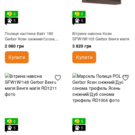
6
6
5
5
Полиця настінна Вайт 160
Вітрина навісна Коен
Gerbor Ясен сніжний/Сосна
SFW1W/103 Gerbor Венге магія
срібна
2 060 грн
3 820 грн
Купити
Купити
6
6
5
5