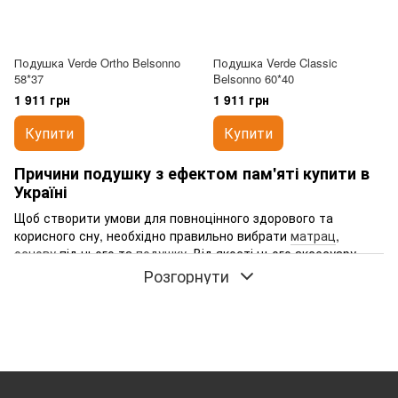
Подушка Verde Ortho Belsonno
Подушка Verde Classic
58*37
Belsonno 60*40
1 911 грн
1 911 грн
Купити
Купити
Причини подушку з ефектом пам'яті купити в
Україні
Щоб створити умови для повноцінного здорового та
корисного сну, необхідно правильно вибрати
матрац
,
основу
під нього та
подушку
. Від якості цього аксесуару
залежить правильне положення шиї — якщо вона
Розгорнути
напружена під час сну, вранці ви можете помітити біль у шиї
або головний біль. Уникнути таких проблем допоможуть
подушки з ефектом пам'яті. Правильно обрана модель
гарантує міцний та здоровий сон, запас бадьорості на цілий
день.
Що дає подушка із ефектом пам'яті?