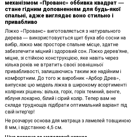
механізмом «Прованс» оббивка квадрат —
стане гідним доповненням для будь-якої
спальні, адже виглядає воно стильно і
привабливо
Ліжко «Прованс» виготовляється з натурального
дерева — використовується щит бука або сосни на
вибір, ліжко має просторе спальне місце, здатне
забезпечити міцний і здоровий сон. Ліжко дерев'яне,
міцне, зі стійкою конструкцією, яке навіть через
кілька років не втратить своєї зовнішньої
привабливості, залишаючись таким же надійним і
комфортним. До того ж виробник «Арбор Древ»,
випускає цю модель ліжка в широкому асортименті
колірних рішень: вільха, горіх, горіх темний, венге,
яблуня локарно, білий і сірий колір. Тепер вам не
складе труднощів підібрати оптимальний варіант під
свій інтер'єр!
Не розчарує основа для матраца з ламелей товщиною
8 мм, і відстанню 4,5 см.
Ціна вказана за металевий каркас.