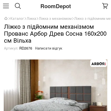
RoomDepot
Каталог
Ліжка
Ліжка з механізмом
Ліжко з підйомним ме
Ліжко з підйомним механізмом
Прованс Арбор Древ Сосна 160х200
см Вільха
Артикул:
RD2676
Написати відгук