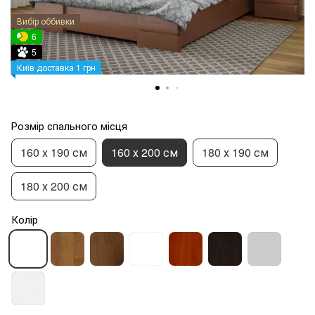
Вибір оббивки
6
5
Київ доставка 1 грн
Розмір спального місця
160 х 190 см
160 х 200 см
180 х 190 см
180 х 200 см
Колір