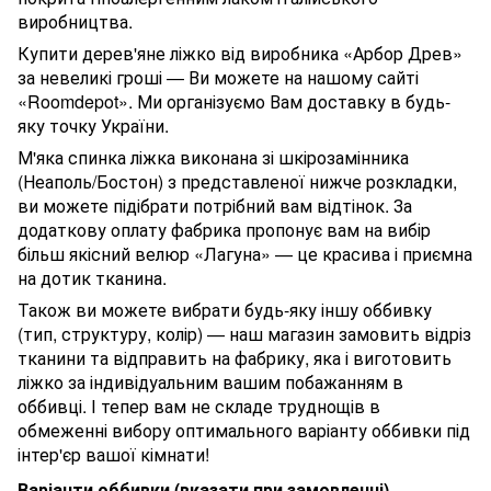
виробництва.
Купити дерев'яне ліжко від виробника «Арбор Древ»
за невеликі гроші — Ви можете на нашому сайті
«Roomdepot». Ми організуємо Вам доставку в будь-
яку точку України.
М'яка спинка ліжка виконана зі шкірозамінника
(Неаполь/Бостон) з представленої нижче розкладки,
ви можете підібрати потрібний вам відтінок. За
додаткову оплату фабрика пропонує вам на вибір
більш якісний велюр «Лагуна» — це красива і приємна
на дотик тканина.
Також ви можете вибрати будь-яку іншу оббивку
(тип, структуру, колір) — наш магазин замовить відріз
тканини та відправить на фабрику, яка і виготовить
ліжко за індивідуальним вашим побажанням в
оббивці. І тепер вам не складе труднощів в
обмеженні вибору оптимального варіанту оббивки під
інтер'єр вашої кімнати!
Варіанти оббивки (вказати при замовленні)