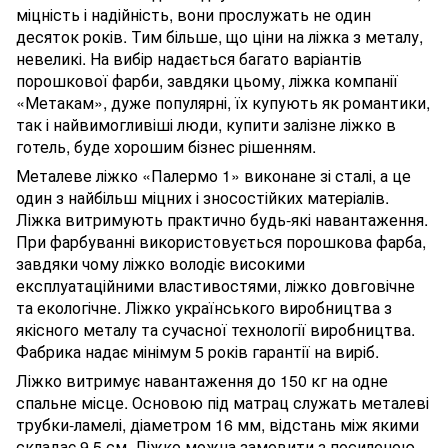
міцність і надійність, вони прослужать не один
десяток років. Тим більше, що ціни на ліжка з металу,
невеликі. На вибір надається багато варіантів
порошкової фарби, завдяки цьому, ліжка компанії
«Метакам», дуже популярні, їх купують як романтики,
так і найвимогливіші люди, купити залізне ліжко в
готель, буде хорошим бізнес рішенням.
Металеве ліжко «Палермо 1» виконане зі сталі, а це
один з найбільш міцних і зносостійких матеріалів.
Ліжка витримують практично будь-які навантаження.
При фарбуванні використовується порошкова фарба,
завдяки чому ліжко володіє високими
експлуатаційними властивостями, ліжко довговічне
та екологічне. Ліжко українського виробництва з
якісного металу та сучасної технології виробництва.
Фабрика надає мінімум 5 років гарантії на виріб.
Ліжко витримує навантаження до 150 кг на одне
спальне місце. Основою під матрац служать металеві
трубки-ламелі, діаметром 16 мм, відстань між якими
складає 9,5 см. Ліжко можна замовити з посиленою