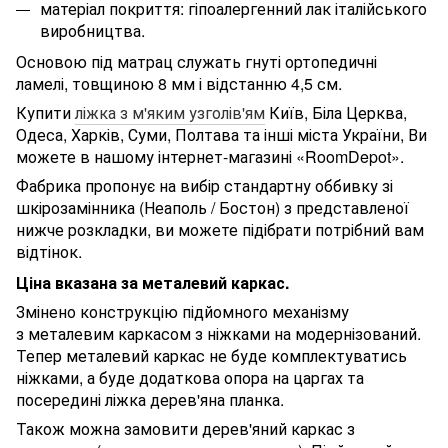
матеріал покриття: гіпоалергенний лак італійського
виробництва.
Основою під матрац служать гнуті ортопедичні
ламелі, товщиною 8 мм і відстанню 4,5 см.
Купити
ліжка з м'яким узголів'ям
Київ, Біла Церква,
Одеса, Харків, Суми, Полтава та інші міста України, Ви
можете в нашому інтернет-магазині «RoomDepot».
Фабрика пропонує на вибір стандартну оббивку зі
шкірозамінника (Неаполь / Бостон) з представленої
нижче розкладки, ви можете підібрати потрібний вам
відтінок.
Ціна вказана за металевий каркас.
Змінено конструкцію підйомного механізму
з металевим каркасом з ніжками на модернізований.
Тепер металевий каркас не буде комплектуватись
ніжками, а буде додаткова опора на царгах та
посередині ліжка дерев'яна планка.
Також можна замовити дерев'яний каркас з