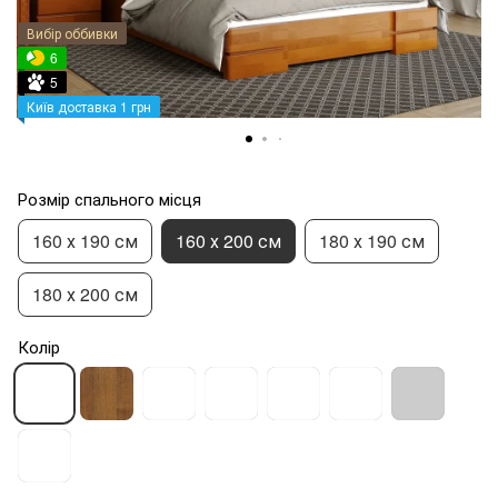
Вибір оббивки
6
5
Київ доставка 1 грн
Розмір спального місця
160 х 190 см
160 х 200 см
180 х 190 см
180 х 200 см
Колір