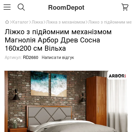
RoomDepot
Каталог
Ліжка
Ліжка з механізмом
Ліжко з підйомним ме
Ліжко з підйомним механізмом
Магнолія Арбор Древ Сосна
160х200 см Вільха
Артикул:
RD2660
Написати відгук