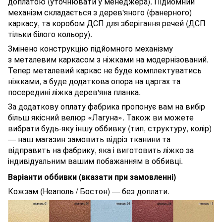
доплатою (уточнювати у менеджера).
Підйомний
механізм складається з дерев'яного (фанерного)
каркасу, та коробом ДСП для зберігання речей (ДСП
тільки білого кольору).
Змінено конструкцію підйомного механізму
з металевим каркасом з ніжками на модернізований.
Тепер металевий каркас не буде комплектуватись
ніжками, а буде додаткова опора на царгах та
посередині ліжка дерев'яна планка.
За додаткову оплату фабрика пропонує вам на вибір
більш якісний велюр «Лагуна». Також ви можете
вибрати будь-яку іншу оббивку (тип, структуру, колір)
— наш магазин замовить відріз тканини та
відправить на фабрику, яка і виготовить ліжко за
індивідуальним вашим побажанням в оббивці.
Варіанти оббивки (вказати при замовленні)
Кожзам (Неаполь / Бостон) — без доплати.