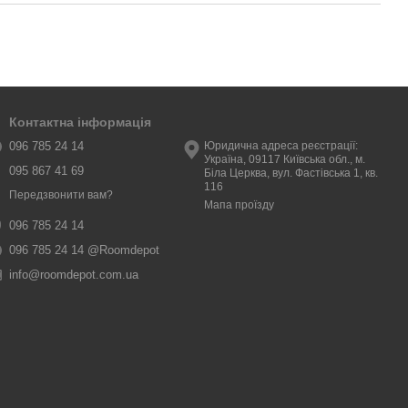
Контактна інформація
096 785 24 14
Юридична адреса реєстрації:
Україна, 09117 Київська обл., м.
095 867 41 69
Біла Церква, вул. Фастівська 1, кв.
116
Передзвонити вам?
Мапа проїзду
096 785 24 14
096 785 24 14 @Roomdepot
info@roomdepot.com.ua