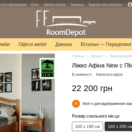
ктна інформація
Блог
Умови купівлі
Тканина
Відгуки про магазин
тумби
Офісні меблі
Дивани
Вітальні — Передпокої
Головна
Каталог
Ліжка від виро
Ліжко Афіна New с П
В наявності
Написати відгук
22 200 грн
Ввійти
для відображення нак
%
Розмір спального місця
160 х 190 см
160 х 200 с