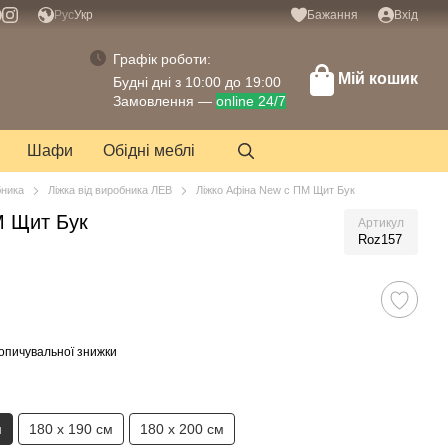
Рус
Укр
Бажання
Вхід
Графік роботи:
Мій кошик
Будні дні з 10:00 до 19:00
Замовлення —
online 24/7
Шафи
Обідні меблі
бника
Ліжка від виробника ЛЕВ
Ліжко Афіна New с ПМ Щит Бук
М Щит Бук
Артикул
Roz157
опичувальної знижки
м
180 х 190 см
180 х 200 см