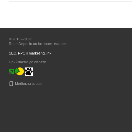
© 2016—2026
RoomDepot.in.ua інтернет-магазин
SEO
,
PPC
в
marketing.link
Приймаємо до оплати
Мобільна версія