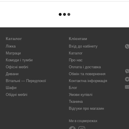
Каталог
Клієнтам
Ліжка
Вхід до кабінету
Матраци
Каталог
Комоди і тумби
Про нас
Офісні меблі
Оплата і доставка
Дивани
Обмін та повернення
Вітальні — Передпокої
Контактна інформація
Шафи
Блог
Обідні меблі
Умови купівлі
Тканина
Відгуки про магазин
Ми в соцмережах