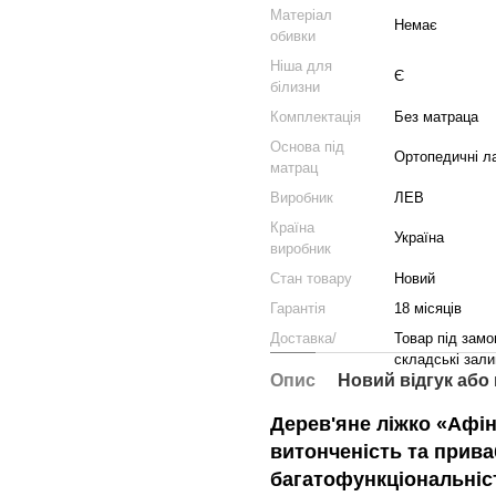
Матеріал
Немає
обивки
Ніша для
Є
білизни
Комплектація
Без матраца
Основа під
Ортопедичні л
матрац
Виробник
ЛЕВ
Країна
Україна
виробник
Стан товару
Новий
Гарантія
18 місяців
Доставка/
Товар під замо
складські зали
Опис
Новий відгук або
Дерев'яне ліжко «Афі
витонченість та прива
багатофункціональніс