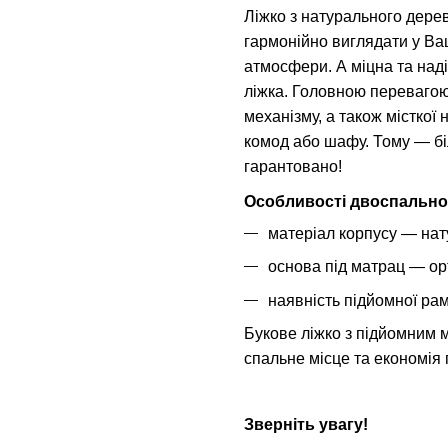
Ліжко з натурального дере
гармонійно виглядати у Ва
атмосфери. А міцна та наді
ліжка. Головною перевагою
механізму, а також місткої 
комод або шафу. Тому — біл
гарантовано!
Особливості двоспальног
матеріал корпусу — нат
основа під матрац — орт
наявність підйомної рам
Букове ліжко з підйомним
спальне місце та економія 
Зверніть увагу!