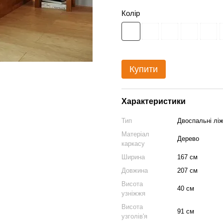
Колір
Купити
Характеристики
Тип
Двоспальні лі
Матеріал
Дерево
каркасу
Ширина
167 см
Довжина
207 см
Висота
40 см
узніжжя
Висота
91 см
узголів'я