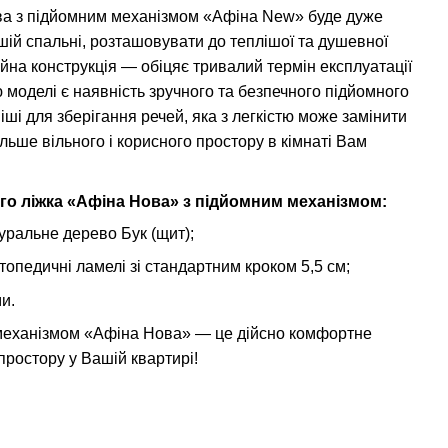
ва з підйомним механізмом «Афіна New» буде дуже
шій спальні, розташовувати до теплішої та душевної
йна конструкція — обіцяє тривалий термін експлуатації
 моделі є наявність зручного та безпечного підйомного
ніші для зберігання речей, яка з легкістю може замінити
ьше вільного і корисного простору в кімнаті Вам
о ліжка «Афіна Нова» з підйомним механізмом:
уральне дерево Бук (щит);
опедичні ламелі зі стандартним кроком 5,5 см;
и.
 механізмом «Афіна Нова» — це дійсно комфортне
простору у Вашій квартирі!