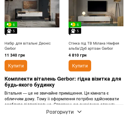
6
6
5
5
Набір для вітальні Деоніс
Стінка під ТВ Мілана Німфея
Gerbor
альба/Дуб артізан Gerbor
11 340 грн
4 810 грн
Купити
Купити
Комплекти віталень Gerbor: гідна візитка для
будь-якого будинку
Вітальня — це не звичайне приміщення. Ця кімната є
обличчям дому. Тому її оформлення потрібно здійснювати
особливо відповідально. Справжньою знахідкою стануть
комплекти віталень Gerbor. Купити в Україні
через наш
Розгорнути
магазин їх можна для великої і маленької кімнати даного
типу. А наші професійні консультанти допоможуть зробити
оптимально правильний вибір.