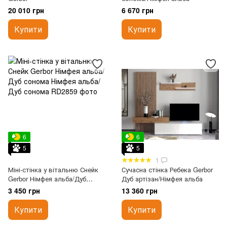
20 010 грн
6 670 грн
Купити
Купити
6
6
5
5
1
Міні-стінка у вітальню Снейк
Сучасна стінка Ребека Gerbor
Gerbor Німфея альба/Дуб
Дуб артізан/Німфея альба
сонома
3 450 грн
13 360 грн
Купити
Купити