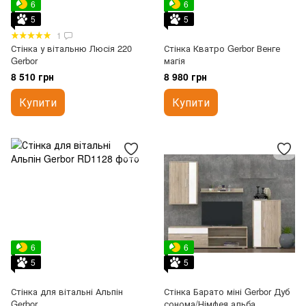
6
6
5
5
1
Стінка у вітальню Люсія 220
Стінка Кватро Gerbor Венге
Gerbor
магія
8 510 грн
8 980 грн
Купити
Купити
6
6
5
5
Стінка для вітальні Альпін
Стінка Барато міні Gerbor Дуб
Gerbor
сонома/Німфея альба