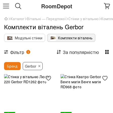
RoomDepot
Каталог
Вітальні — Передпокої
Стінки у вітальню
Компле
Комплекти віталень Gerbor
Модульні стінки
Комплекти віталень
Фільтр
За популярністю
1
Бренд
Gerbor