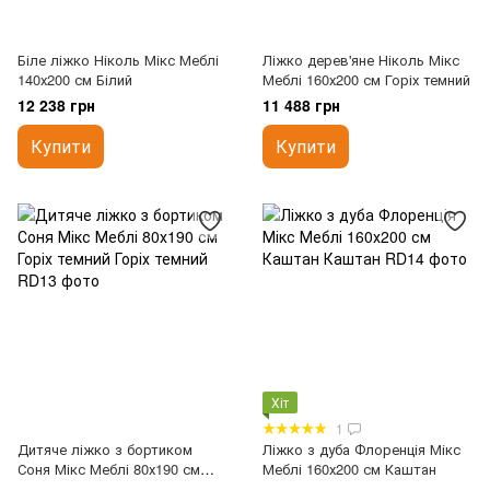
Біле ліжко Ніколь Мікс Меблі
Ліжко дерев'яне Ніколь Мікс
140х200 см Білий
Меблі 160х200 см Горіх темний
12 238 грн
11 488 грн
Купити
Купити
Хіт
1
Дитяче ліжко з бортиком
Ліжко з дуба Флоренція Мікс
Соня Мікс Меблі 80х190 см
Меблі 160х200 см Каштан
Горіх темний