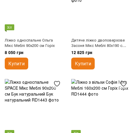
Хіт
Ліжко односпальне Ольга
Дитяче ліжко двоповерхове
Мікс Меблі 90х200 см Горіх
Засоня Мікс Меблі 80х190 см
Горіх темний
8 050 грн
12 825 грн
Купити
Купити
Хіт
Хіт