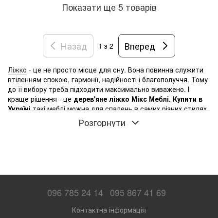
Показати ще 5 товарів
Назад
Вперед
1
з 2
Ліжко
- це не просто місце для сну. Вона повинна служити
втіленням спокою, гармонії, надійності і благополуччя. Тому
до її вибору треба підходити максимально виважено. І
краще рішення - це
дерев'яне ліжко Мікс Меблі. Купити в
Україні
такі меблі можна для спалень в самих різних стилях.
Адже в будь-якому інтер'єрі вона стане гідною прикрасою.
Розгорнути
Оригінальні ліжка з дерева Мікс Меблі - в
каталозі RoomDepot
Дерев'яні ліжка
цієї вітчизняної торгової марки є головним
атрибутом інтер'єру спальні. Виробник створює все нові їх
різновиди. Тому будь-який бажаючий може вибрати
найбільш привабливі для нього моделі за розміром,
096 785 24 14
095 867 41 69
матеріалу, дизайну і функціональних особливостей. Тому
сьогодні дерев'яні
ліжка Мікс Меблі
купити в Білій Церкві,
Контактна інформація
Києві, Одесі, Львові та інших містах країни прагне все