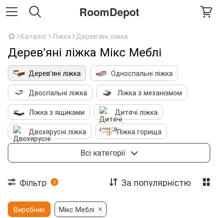
RoomDepot
Каталог
Ліжка
Дерев'яні ліжка
Дерев'яні ліжка Мікс Меблі
Дерев'яні ліжка
Односпальні ліжка
Двоспальні ліжка
Ліжка з механізмом
Ліжка з ящиками
Дитячі ліжка
Двохярусні ліжка
Ліжка горища
Металеві ліжка
Ліжка з м'яким узголів'ям
Всі категорії
Каркаси
Фільтр
За популярністю
1
Виробник
Мікс Меблі