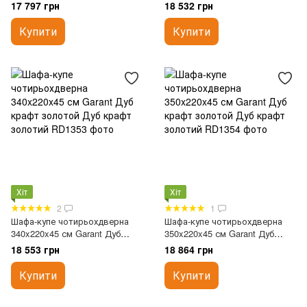
крафт золотой
крафт золотой
17 797 грн
18 532 грн
Купити
Купити
Хіт
Хіт
2
1
Шафа-купе чотирьохдверна
Шафа-купе чотирьохдверна
340x220x45 см Garant Дуб
350x220x45 см Garant Дуб
крафт золотой
крафт золотой
18 553 грн
18 864 грн
Купити
Купити