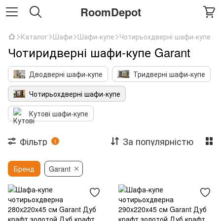
RoomDepot
Каталог
Шафи
Шафи-купе
Чотирьохдверні шафи-купе
Чотиридверні шафи-купе Garant
Дводверні шафи-купе
Тридверні шафи-купе
Чотирьохдверні шафи-купе
Кутові шафи-купе
Фільтр
За популярністю
1
Бренд
Garant