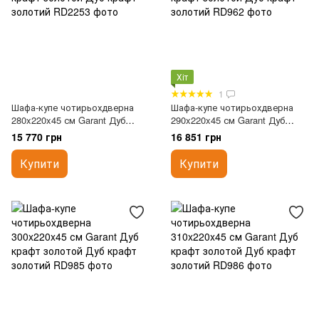
Хіт
1
Шафа-купе чотирьохдверна
Шафа-купе чотирьохдверна
280x220x45 см Garant Дуб
290x220x45 см Garant Дуб
крафт золотой
крафт золотой
15 770 грн
16 851 грн
Купити
Купити